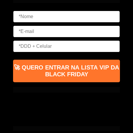
💣 E eu nunca mais vou fazer uma oferta igual a essa.
🚀 QUERO ENTRAR NA LISTA VIP DA
BLACK FRIDAY
⚡ Oferta única. Nunca mais será repetida.
Instituto Médico do Futuro ® Todos os Direitos Reservados